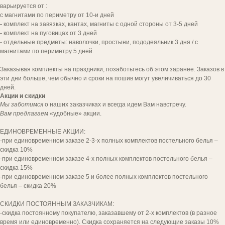
варьируется от :
с магнитами по периметру от 10-и дней
-
комплект на завязках, кантах, магниты с одной стороны от 3-5 дней
-
комплект на пуговицах от 3 дней
- отдельные предметы: наволочки, простыни, пододеяльник 3 дня / с
магнитами по периметру 5 дней.
Заказывая комплекты на праздники, позаботьтесь об этом заранее. Заказов в
эти дни больше, чем обычно и сроки на пошив могут увеличиваться до 30
дней.
Акции и скидки
Мы заботимся
о наших заказчиках и всегда идем Вам навстречу.
Вам предлагаем
«удобные» акции.
[ попощь в выборе ]
ЕДИНОВРЕМЕННЫЕ АКЦИИ:
-при единовременном заказе 2-3-х полных комплектов постельного белья –
ВЫ ДОСТОЙНЫ
скидка 10%
КОМФОРТА
-при единовременном заказе 4-х полных комплектов постельного белья –
И УДОБСТВА!
скидка 15%
-при единовременном заказе 5 и более полных комплектов постельного
белья – скидка 20%
Напишите нам для заказа комплекта.
СКИДКИ ПОСТОЯННЫМ ЗАКАЗЧИКАМ:
-скидка постоянному покупателю, заказавшему от 2-х комплектов (в разное
время или единовременно). Скидка сохраняется на следующие заказы 10%