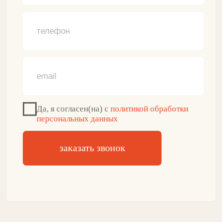
ДЛЯ КЛИЕНТА
О нашем бренде
Программа лояльности
Отзывы о продукции
Противопоказания
Доставка и оплата
Гарантии и возврат
+7(916)087-45-83
Обратный звонок
zakaz@gulflin.ru
Почта для связи