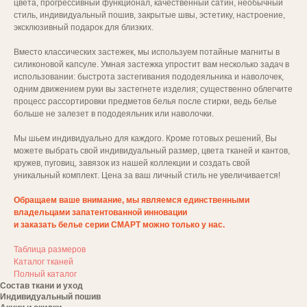
цвета, прогрессивный функционал, качественный сатин, необычный
стиль, индивидуальный пошив, закрытые швы, эстетику, настроение,
эксклюзивный подарок для близких.
Вместо классических застежек, мы используем потайные магниты в
силиконовой капсуле. Умная застежка упростит вам несколько задач в
использовании: быстрота застегивания пододеяльника и наволочек,
одним движением руки вы застегнете изделия; существенно облегчите
процесс рассортировки предметов белья после стирки, ведь белье
больше не залезет в пододеяльник или наволочки.
Мы шьем индивидуально для каждого. Кроме готовых решений, Вы
можете выбрать свой индивидуальный размер, цвета тканей и кантов,
кружев, пуговиц, завязок из нашей коллекции и создать свой
уникальный комплект. Цена за ваш личный стиль не увеличивается!
Обращаем ваше внимание, мы являемся единственными
владельцами запатентованной инновации
и заказать белье серии СМАРТ можно только у нас.
Таблица размеров
Каталог тканей
Полный каталог
Состав ткани и уход
Индивидуальный пошив