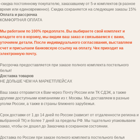
-скидка постоянному покупателю, заказавшему от 5-и комплектов (в разное
время или единовременно). Скидка сохраняется на следующие заказы 15%
Оплата и рассрочка
КОМФОРТНАЯ
ОПЛАТА
Мы работаем по 100% предоплате. Вы выбираете свой комплект и
кладете его в корзину, мы видим ваш заказ и связываемся с вами,
уточняем детали. После индивидуального согласования, выставляем
счет и присылаем банковскую ссылку на оплату. Чек приходит на
Да, я согласен(на) с
политикой обработки
персональных данных
электронную почту.
Рассрочка предоставляется при заказе полного комплекта постельного
заказать звонок
белья!
Доставка товаров
НЕ ДОЛЬШЕ ЧЕМ НА МАРКЕТПЛЕЙСАХ
Ваш заказ отправится к Вам через Почту России или ТК СДЭК, а также
другими доступными компаниями из г. Москвы. Мы доставляем в разные
уголки России, а также в страны ближнего зарубежья.
Срок доставки от 1 до 14 дней по России (зависит от отдаленности региона и
выбранной ТК) и более 7 дней за пределы РФ. Мы тщательно упаковываем
заказ, чтобы он дошел до Заказчика в сохранном состоянии.
Доставка по России при заказе полного комплекта постельного белья