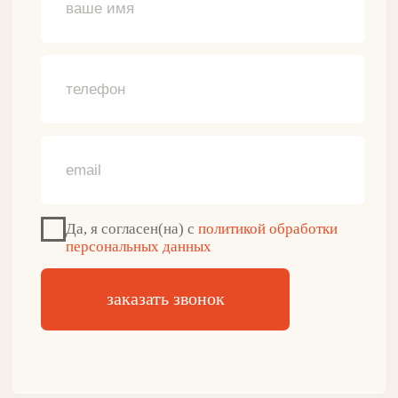
Классическое белье
ДЛЯ КЛИЕНТА
О нашем бренде
Программа лояльности
Отзывы о продукции
Противопоказания
Доставка и оплата
Гарантии и возврат
+7(916)087-45-83
Обратный звонок
zakaz@gulflin.ru
Почта для связи