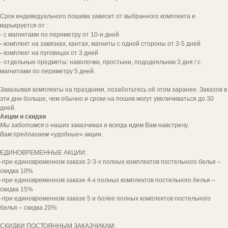
Срок индивидуального пошива зависит от выбранного комплекта и
варьируется от :
- с магнитами по периметру от 10-и дней
-
комплект на завязках, кантах, магниты с одной стороны от 3-5 дней
-
комплект на пуговицах от 3 дней
- отдельные предметы: наволочки, простыни, пододеяльник 3 дня / с
магнитами по периметру 5 дней.
Заказывая комплекты на праздники, позаботьтесь об этом заранее. Заказов в
эти дни больше, чем обычно и сроки на пошив могут увеличиваться до 30
дней.
Акции и скидки
Мы заботимся
о наших заказчиках и всегда идем Вам навстречу.
Вам предлагаем
«удобные» акции.
[ попощь в выборе ]
ЕДИНОВРЕМЕННЫЕ АКЦИИ:
ВЫ ДОСТОЙНЫ
-при единовременном заказе 2-3-х полных комплектов постельного белья –
КОМФОРТА
скидка 10%
-при единовременном заказе 4-х полных комплектов постельного белья –
И УДОБСТВА!
скидка 15%
-при единовременном заказе 5 и более полных комплектов постельного
Напишите нам для заказа комплекта.
белья – скидка 20%
СКИДКИ ПОСТОЯННЫМ ЗАКАЗЧИКАМ: