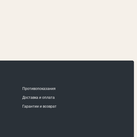
тии и возврат
бым возникшим вопросам вы можете
ься с нами по телефону, через почту или
 удобную социальную сеть.
Автор сайта