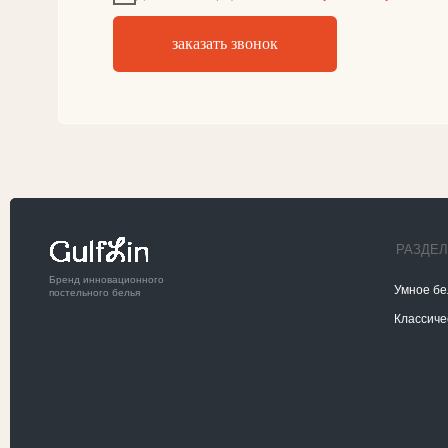
+7(916)087-45-83
zakaz@gu
Обратный звонок
Почта для связи
ИП Кирилина Елена Андреевна
Г. Москва
ОГРНИП 322774600404578