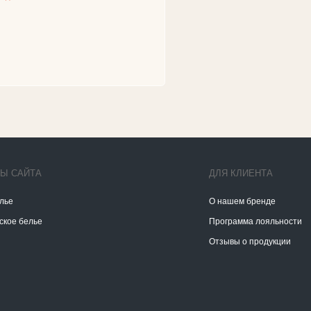
Отзывы о продукции
Гаран
lflin.ru
По лю
связат
через
Политика конфиденциальности