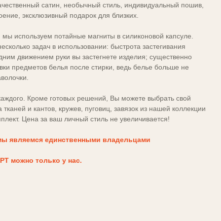
ачественный сатин, необычный стиль, индивидуальный пошив,
оение, эксклюзивный подарок для близких.
, мы используем потайные магниты в силиконовой капсуле.
несколько задач в использовании: быстрота застегивания
дним движением руки вы застегнете изделия; существенно
вки предметов белья после стирки, ведь белье больше не
аволочки.
аждого. Кроме готовых решений, Вы можете выбрать свой
тканей и кантов, кружев, пуговиц, завязок из нашей коллекции
плект. Цена за ваш личный стиль не увеличивается!
мы являемся единственными владельцами
РТ можно только у нас.