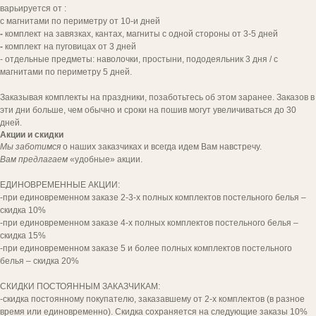
варьируется от :
с магнитами по периметру от 10-и дней
-
комплект на завязках, кантах, магниты с одной стороны от 3-5 дней
-
комплект на пуговицах от 3 дней
- отдельные предметы: наволочки, простыни, пододеяльник 3 дня / с
магнитами по периметру 5 дней.
Заказывая комплекты на праздники, позаботьтесь об этом заранее. Заказов в
эти дни больше, чем обычно и сроки на пошив могут увеличиваться до 30
дней.
Акции и скидки
Мы заботимся
о наших заказчиках и всегда идем Вам навстречу.
Вам предлагаем
«удобные» акции.
[ попощь в выборе ]
ЕДИНОВРЕМЕННЫЕ АКЦИИ:
-при единовременном заказе 2-3-х полных комплектов постельного белья –
ВЫ ДОСТОЙНЫ
скидка 10%
КОМФОРТА
-при единовременном заказе 4-х полных комплектов постельного белья –
И УДОБСТВА!
скидка 15%
-при единовременном заказе 5 и более полных комплектов постельного
белья – скидка 20%
Напишите нам для заказа комплекта.
СКИДКИ ПОСТОЯННЫМ ЗАКАЗЧИКАМ:
-скидка постоянному покупателю, заказавшему от 2-х комплектов (в разное
время или единовременно). Скидка сохраняется на следующие заказы 10%