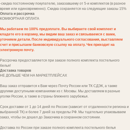
-скидка постоянному покупателю, заказавшему от 5-и комплектов (в разное
время или единовременно). Скидка сохраняется на следующие заказы 15%
Оплата и рассрочка
КОМФОРТНАЯ
ОПЛАТА
Мы работаем по 100% предоплате. Вы выбираете свой комплект и
кладете его в корзину, мы видим ваш заказ и связываемся с вами,
уточняем детали. После индивидуального согласования, выставляем
счет и присылаем банковскую ссылку на оплату. Чек приходит на
Да, я согласен(на) с
политикой обработки
персональных данных
электронную почту.
Рассрочка предоставляется при заказе полного комплекта постельного
заказать звонок
белья!
Доставка товаров
НЕ ДОЛЬШЕ ЧЕМ НА МАРКЕТПЛЕЙСАХ
Ваш заказ отправится к Вам через Почту России или ТК СДЭК, а также
другими доступными компаниями из г. Москвы. Мы доставляем в разные
уголки России, а также в страны ближнего зарубежья.
Срок доставки от 1 до 14 дней по России (зависит от отдаленности региона и
выбранной ТК) и более 7 дней за пределы РФ. Мы тщательно упаковываем
заказ, чтобы он дошел до Заказчика в сохранном состоянии.
Доставка по России при заказе полного комплекта постельного белья