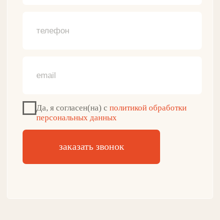
ДЛЯ КЛИЕНТА
О нашем бренде
Программа лояльности
Отзывы о продукции
Противопоказания
Доставка и оплата
Гарантии и возврат
+7(916)087-45-83
Обратный звонок
zakaz@gulflin.ru
Почта для связи