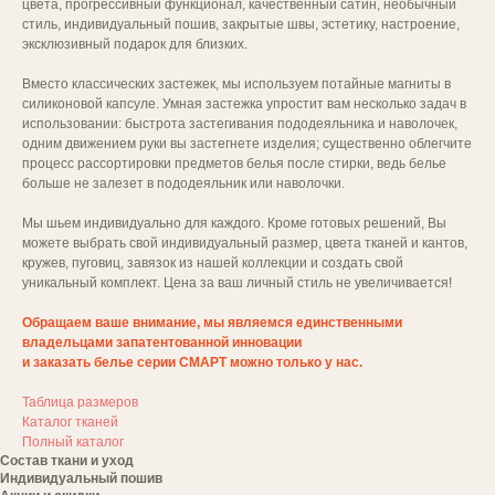
цвета, прогрессивный функционал, качественный сатин, необычный
стиль, индивидуальный пошив, закрытые швы, эстетику, настроение,
эксклюзивный подарок для близких.
Вместо классических застежек, мы используем потайные магниты в
силиконовой капсуле. Умная застежка упростит вам несколько задач в
использовании: быстрота застегивания пододеяльника и наволочек,
одним движением руки вы застегнете изделия; существенно облегчите
процесс рассортировки предметов белья после стирки, ведь белье
больше не залезет в пододеяльник или наволочки.
Мы шьем индивидуально для каждого. Кроме готовых решений, Вы
можете выбрать свой индивидуальный размер, цвета тканей и кантов,
кружев, пуговиц, завязок из нашей коллекции и создать свой
уникальный комплект. Цена за ваш личный стиль не увеличивается!
Обращаем ваше внимание, мы являемся единственными
владельцами запатентованной инновации
и заказать белье серии СМАРТ можно только у нас.
Таблица размеров
Каталог тканей
Полный каталог
Состав ткани и уход
Индивидуальный пошив