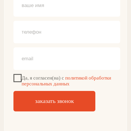
Классическое белье
ДЛЯ КЛИЕНТА
О нашем бренде
Программа лояльности
Отзывы о продукции
Противопоказания
Доставка и оплата
Гарантии и возврат
+7(916)087-45-83
Обратный звонок
zakaz@gulflin.ru
Почта для связи