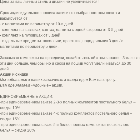
Цена за ваш личный стиль и дизайн не увеличивается!
Срок индивидуального пошива зависит от выбранного комплекта и
варьируется от :
- с магнитами по периметру от 10-и дней
-
комплект на завязках, кантах, магниты с одной стороны от 3-5 дней
-
комплект на пуговицах от 3 дней
- отдельные предметы: наволочки, простыни, пододеяльник 3 дня / с
магнитами по периметру 5 дней.
Заказывая комплекты на праздники, позаботьтесь об этом заранее. Заказов в
эти дни больше, чем обычно и сроки на пошив могут увеличиваться до 30
дней.
Акции и скидки
Мы заботимся
о наших заказчиках и всегда идем Вам навстречу.
Вам предлагаем
«удобные» акции.
[ попощь в выборе ]
ЕДИНОВРЕМЕННЫЕ АКЦИИ:
ВЫ ДОСТОЙНЫ
-при единовременном заказе 2-3-х полных комплектов постельного белья –
КОМФОРТА
скидка 10%
-при единовременном заказе 4-х полных комплектов постельного белья –
И УДОБСТВА!
скидка 15%
-при единовременном заказе 5 и более полных комплектов постельного
Напишите нам для заказа комплекта.
белья – скидка 20%