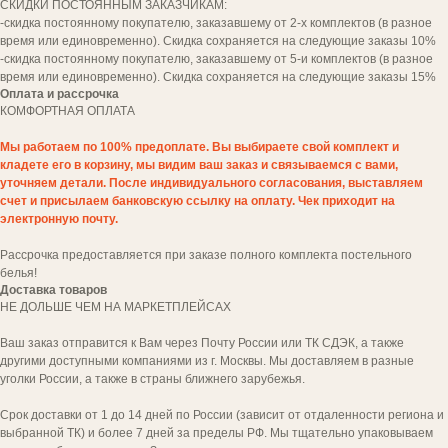
СКИДКИ ПОСТОЯННЫМ ЗАКАЗЧИКАМ:
-скидка постоянному покупателю, заказавшему от 2-х комплектов (в разное
время или единовременно). Скидка сохраняется на следующие заказы 10%
-скидка постоянному покупателю, заказавшему от 5-и комплектов (в разное
время или единовременно). Скидка сохраняется на следующие заказы 15%
Оплата и рассрочка
КОМФОРТНАЯ
ОПЛАТА
Мы работаем по 100% предоплате. Вы выбираете свой комплект и
кладете его в корзину, мы видим ваш заказ и связываемся с вами,
уточняем детали. После индивидуального согласования, выставляем
Да, я согласен(на) с
политикой обработки
счет и присылаем банковскую ссылку на оплату. Чек приходит на
персональных данных
электронную почту.
заказать звонок
Рассрочка предоставляется при заказе полного комплекта постельного
белья!
Доставка товаров
НЕ ДОЛЬШЕ ЧЕМ НА МАРКЕТПЛЕЙСАХ
Ваш заказ отправится к Вам через Почту России или ТК СДЭК, а также
другими доступными компаниями из г. Москвы. Мы доставляем в разные
уголки России, а также в страны ближнего зарубежья.
Срок доставки от 1 до 14 дней по России (зависит от отдаленности региона и
выбранной ТК) и более 7 дней за пределы РФ. Мы тщательно упаковываем