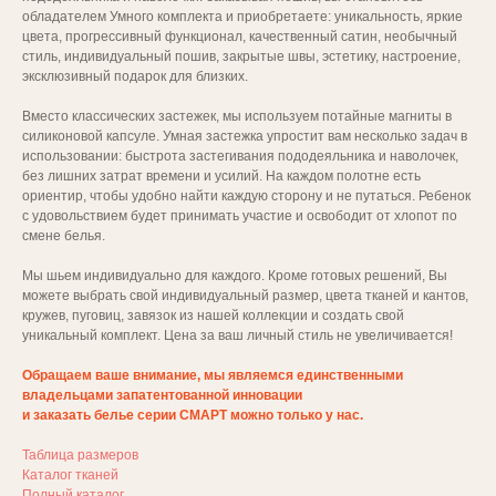
обладателем Умного комплекта и приобретаете: уникальность, яркие
цвета, прогрессивный функционал, качественный сатин, необычный
стиль, индивидуальный пошив, закрытые швы, эстетику, настроение,
эксклюзивный подарок для близких.
Вместо классических застежек, мы используем потайные магниты в
силиконовой капсуле. Умная застежка упростит вам несколько задач в
использовании: быстрота застегивания пододеяльника и наволочек,
без лишних затрат времени и усилий. На каждом полотне есть
ориентир, чтобы удобно найти каждую сторону и не путаться. Ребенок
с удовольствием будет принимать участие и освободит от хлопот по
смене белья.
Мы шьем индивидуально для каждого. Кроме готовых решений, Вы
можете выбрать свой индивидуальный размер, цвета тканей и кантов,
кружев, пуговиц, завязок из нашей коллекции и создать свой
уникальный комплект. Цена за ваш личный стиль не увеличивается!
Обращаем ваше внимание, мы являемся единственными
владельцами запатентованной инновации
и заказать белье серии СМАРТ можно только у нас.
Таблица размеров
Каталог тканей
Полный каталог