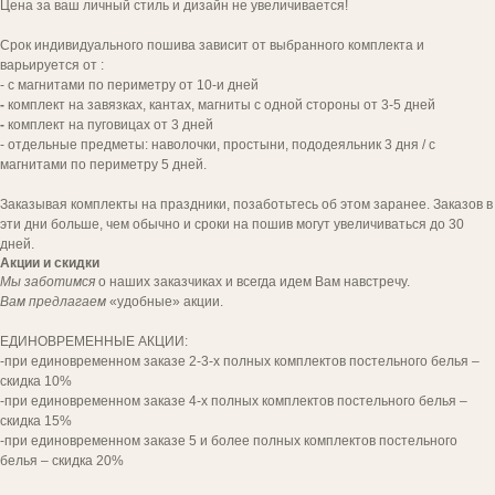
Цена за ваш личный стиль и дизайн не увеличивается!
Срок индивидуального пошива зависит от выбранного комплекта и
варьируется от :
- с магнитами по периметру от 10-и дней
-
комплект на завязках, кантах, магниты с одной стороны от 3-5 дней
-
комплект на пуговицах от 3 дней
- отдельные предметы: наволочки, простыни, пододеяльник 3 дня / с
магнитами по периметру 5 дней.
Заказывая комплекты на праздники, позаботьтесь об этом заранее. Заказов в
эти дни больше, чем обычно и сроки на пошив могут увеличиваться до 30
дней.
Акции и скидки
Мы заботимся
о наших заказчиках и всегда идем Вам навстречу.
Вам предлагаем
«удобные» акции.
[ попощь в выборе ]
ЕДИНОВРЕМЕННЫЕ АКЦИИ:
ВЫ ДОСТОЙНЫ
-при единовременном заказе 2-3-х полных комплектов постельного белья –
КОМФОРТА
скидка 10%
-при единовременном заказе 4-х полных комплектов постельного белья –
И УДОБСТВА!
скидка 15%
-при единовременном заказе 5 и более полных комплектов постельного
Напишите нам для заказа комплекта.
белья – скидка 20%