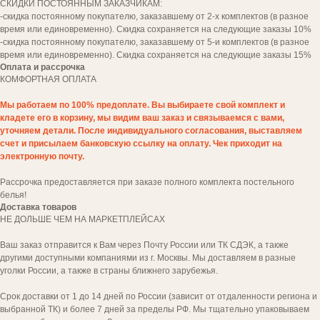
СКИДКИ ПОСТОЯННЫМ ЗАКАЗЧИКАМ:
-скидка постоянному покупателю, заказавшему от 2-х комплектов (в разное
время или единовременно). Скидка сохраняется на следующие заказы 10%
-скидка постоянному покупателю, заказавшему от 5-и комплектов (в разное
время или единовременно). Скидка сохраняется на следующие заказы 15%
Оплата и рассрочка
КОМФОРТНАЯ
ОПЛАТА
Мы работаем по 100% предоплате. Вы выбираете свой комплект и
кладете его в корзину, мы видим ваш заказ и связываемся с вами,
уточняем детали. После индивидуального согласования, выставляем
Да, я согласен(на) с
политикой обработки
счет и присылаем банковскую ссылку на оплату. Чек приходит на
персональных данных
электронную почту.
заказать звонок
Рассрочка предоставляется при заказе полного комплекта постельного
белья!
Доставка товаров
НЕ ДОЛЬШЕ ЧЕМ НА МАРКЕТПЛЕЙСАХ
Ваш заказ отправится к Вам через Почту России или ТК СДЭК, а также
другими доступными компаниями из г. Москвы. Мы доставляем в разные
уголки России, а также в страны ближнего зарубежья.
Срок доставки от 1 до 14 дней по России (зависит от отдаленности региона и
выбранной ТК) и более 7 дней за пределы РФ. Мы тщательно упаковываем