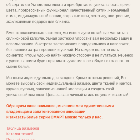
обладателем Умного комплекта и приобретаете: уникальность, яркие
цвета, прогрессивный функционал, качественный сатин, необычный
стиль, индивидуальный пошив, закрытые швы, эстетику, настроение,
эксклюзивный подарок для близких.
Вместо классических застежек, мы используем потайные магниты в
силиконовой капсуле. Умная застежка упростит вам несколько задач в
использовании: быстрота застегивания пододеяльника и наволочек,
без лишних затрат времени и усилий. На каждом полотне есть
ориентир, чтобы удобно найти каждую сторону и не путаться. Ребенок
с удовольствием будет принимать участие и освободит от хлопот по
смене белья.
Мы шьем индивидуально для каждого. Кроме готовых решений, Вы
можете выбрать свой индивидуальный размер, цвета тканей и кантов,
кружев, пуговиц, завязок из нашей коллекции и создать свой
уникальный комплект. Цена за ваш личный стиль не увеличивается!
Обращаем ваше внимание, мы являемся единственными
владельцами запатентованной инновации
и заказать белье серии СМАРТ можно только у нас.
Таблица размеров
Каталог тканей
Полный каталог