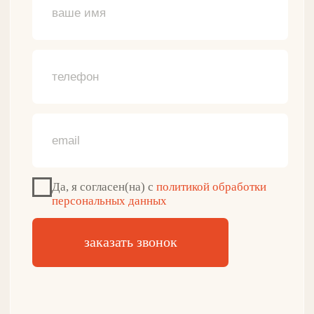
Классическое белье
ДЛЯ КЛИЕНТА
О нашем бренде
Программа лояльности
Отзывы о продукции
Противопоказания
Доставка и оплата
Гарантии и возврат
+7(916)087-45-83
Обратный звонок
zakaz@gulflin.ru
Почта для связи